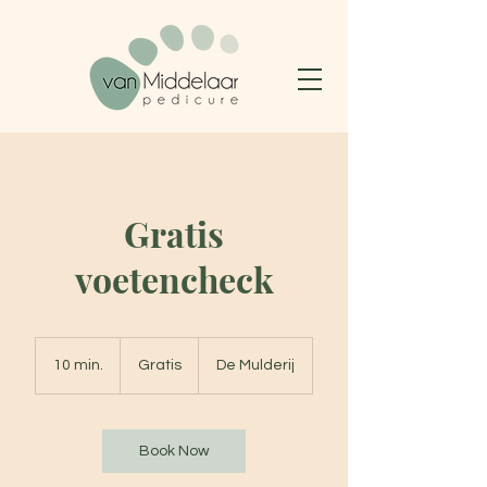
Gratis
voetencheck
Gratis
10 min.
1
Gratis
De Mulderij
0
m
i
n
Book Now
.